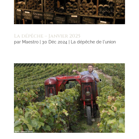
La dépêche – Janvier 2025
par
Maestro
|
30 Déc 2024
|
La dépêche de l'union