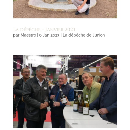
La dépêche – Janvier 2023
par
Maestro
|
6 Jan 2023
|
La dépêche de l'union