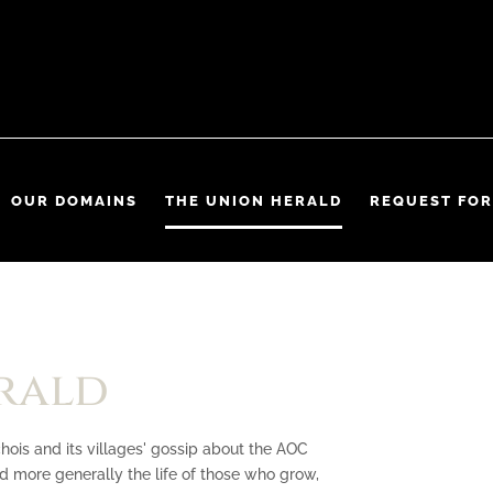
OUR DOMAINS
THE UNION HERALD
REQUEST FOR
rald
hois and its villages' gossip about the AOC
d more generally the life of those who grow,