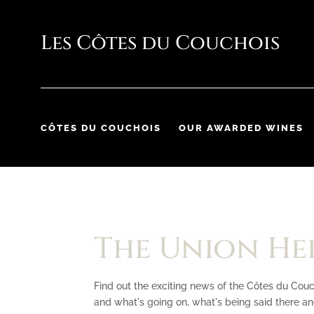
CÔTES DU COUCHOIS
OUR AWARDED WINES
The Union He
Find out the exciting news of the Côtes du Couc
and what's going on, what's being said there an