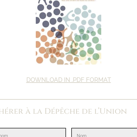
DOWNLOAD IN .PDF FORMAT
hérer à la Dépêche de l’Union